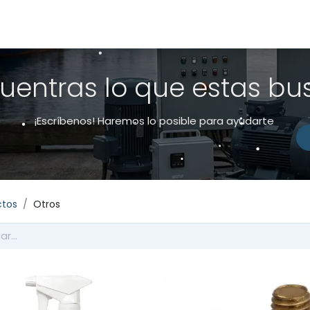
s
Productos
Sobre nosotros
uentras lo que estas b
¡Escríbenos! Haremos lo posible para ayudarte
ctos
Otros