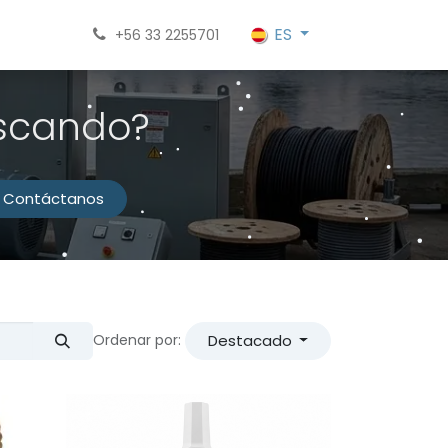
ES
+56 33 2255701
uscando?
Contáctanos
Destacado
Ordenar por: