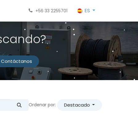
ES
+56 33 2255701
uscando?
Contáctanos
Destacado
Ordenar por: