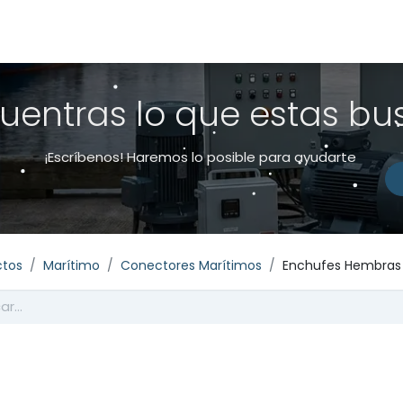
s
Productos
Sobre nosotros
uentras lo que estas b
¡Escríbenos! Haremos lo posible para ayudarte
ctos
Marítimo
Conectores Marítimos
Enchufes Hembras