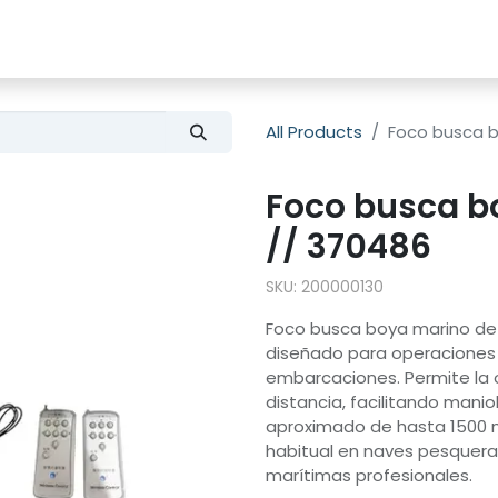
es
Shop
About Us
All Products
Foco busca 
Foco busca 
// 370486
SKU:
200000130
Foco busca boya marino de
diseñado para operaciones 
embarcaciones. Permite la o
distancia, facilitando mani
aproximado de hasta 1500 
habitual en naves pesquera
marítimas profesionales.