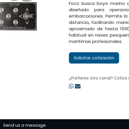
Foco busca boya marino 
diseñado para operaci
embarcaciones. Permite la 
distancia, facilitando man
aproximado de hasta 150
habitual en naves pesquer
marítimas profesionales.
Solicitar cotización
¿Prefieres otro canal? Cotiza
Send us a message