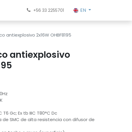
EN
+56 33 2255701
co antiexplosivo 2x16W OHBF8195
o antiexplosivo
195
60Hz
0K
C T6 Gc; Ex tb IIIC T80°C Dc
a de SMC de alta resistencia con difusor de