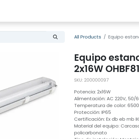
es
Shop
About Us
All Products
Equipo estan
Equipo estanc
2x16W OHBF8
SKU:
200000097
Potencia: 2x16W
Alimentación: AC 220V, 50/
Temperatura de color: 650
Protección: IP65
Certificación: Ex db eb mb II
Material del equipo: Carcas
policarbonato