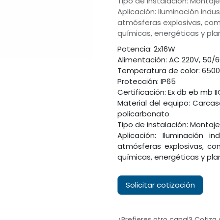
Tipo de instalación: Montaj
Aplicación: Iluminación ind
atmósferas explosivas, como
químicas, energéticas y plan
Potencia: 2x16W
Alimentación: AC 220V, 50/
Temperatura de color: 650
Protección: IP65
Certificación: Ex db eb mb II
Material del equipo: Carcas
policarbonato
Tipo de instalación: Montaj
Aplicación: Iluminación 
atmósferas explosivas, com
químicas, energéticas y plan
Solicitar cotización
¿Prefieres otro canal? Cotiza