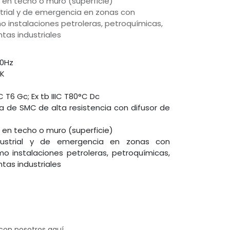
e en techo o muro (superficie)
ustrial y de emergencia en zonas con
 instalaciones petroleras, petroquímicas,
tas industriales
60Hz
0K
C T6 Gc; Ex tb IIIC T80°C Dc
a de SMC de alta resistencia con difusor de
e en techo o muro (superficie)
industrial y de emergencia en zonas con
o instalaciones petroleras, petroquímicas,
tas industriales
 con nosotros aquí