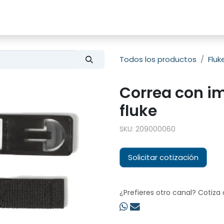
s
Productos
Sobre nosotros
Todos los productos
Fluk
Correa con i
fluke
SKU:
209000060
Solicitar cotización
¿Prefieres otro canal? Cotiza