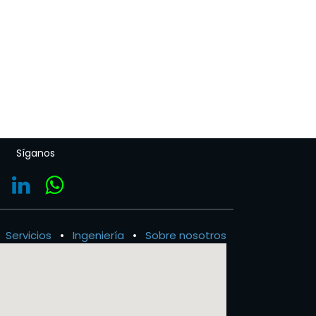
Síganos
Servicios
•
Ingeniería
•
Sobre nosotros