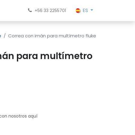
ES
+56 33 2255701
e
Correa con imán para multímetro fluke
mán para multímetro
 con nosotros aquí