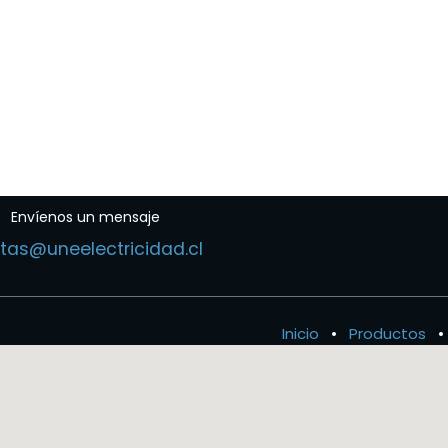
Envíenos un mensaje
tas@uneelectricidad.cl
Inicio
•
Productos
•