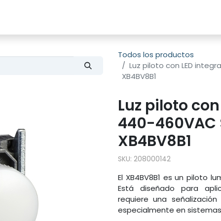
s
Productos
Sobre nosotros
Todos los productos
Luz piloto con LED integ
XB4BV8B1
Luz piloto co
440-460VAC S
XB4BV8B1
SKU:
208000142
El XB4BV8B1 es un piloto 
Está diseñado para apli
requiere una señalización
especialmente en sistemas 