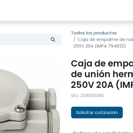
s
Productos
Sobre nosotros
Todos los productos
Caja de empalme de nail
250V 20A (IMPA 794832)
Caja de empa
de unión her
250V 20A (IM
SKU:
208000080
Solicitar cotización