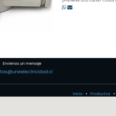
¿Prefieres otro canal? Cotiza
Envíenos un mensaje
tas@uneelectricidad.cl
Inicio
•
Productos
•