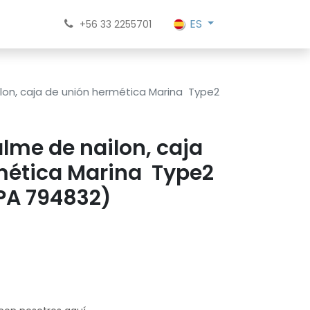
ES
+56 33 2255701
on, caja de unión hermética Marina Type2
lme de nailon, caja
mética Marina Type2
PA 794832)