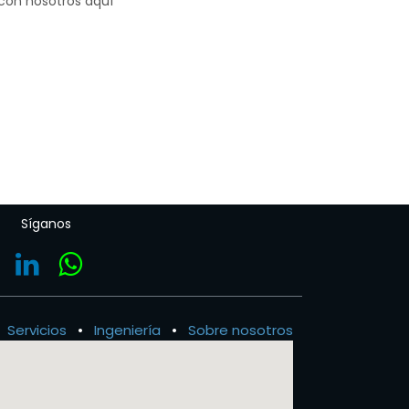
 con nosotros aquí
Síganos
Servicios
•
Ingeniería
•
Sobre nosotros