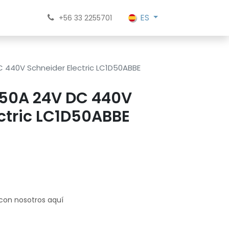
ES
+56 33 2255701
 440V Schneider Electric LC1D50ABBE
 50A 24V DC 440V
ctric LC1D50ABBE
 con nosotros aquí