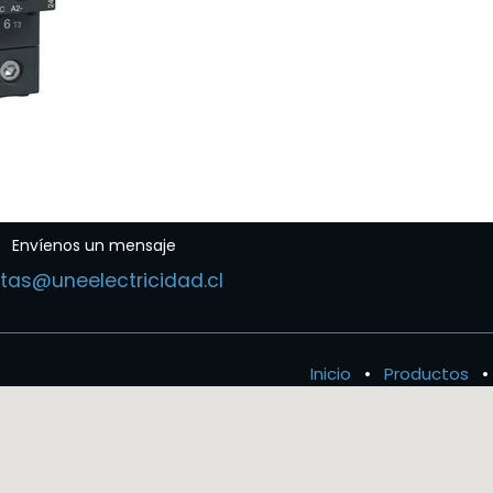
Envíenos un mensaje
tas@uneelectricidad.cl
Inicio
•
Productos
•