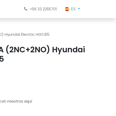
ES
+56 33 2255701
) Hyundai Electric HGC85
A (2NC+2NO) Hyundai
5
 con nosotros aquí