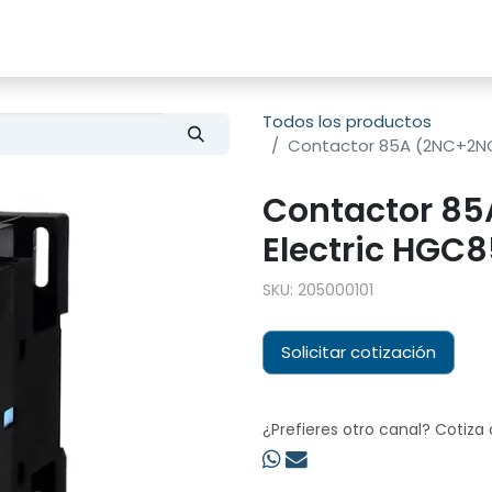
s
Productos
Sobre nosotros
Todos los productos
Contactor 85A (2NC+2NO
Contactor 85
Electric HGC8
SKU:
205000101
Solicitar cotización
¿Prefieres otro canal? Cotiza