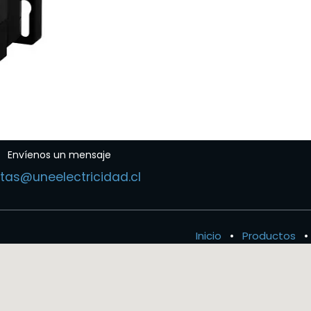
Envíenos un mensaje
tas@uneelectricidad.cl
Inicio
•
Productos
•