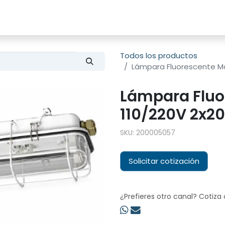
s
Productos
Sobre nosotros
Todos los productos
Lámpara Fluorescente Ma
Lámpara Fluo
110/220V 2x2
SKU:
200005057
Solicitar cotización
¿Prefieres otro canal? Cotiza