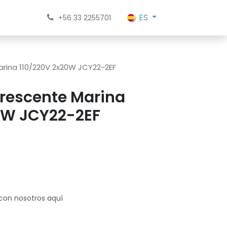
ES
+56 33 2255701
rina 110/220V 2x20W JCY22-2EF
rescente Marina
0W JCY22-2EF
 con nosotros aquí