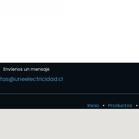
Envíenos un mensaje
tas@uneelectricidad.cl
Inicio
•
Productos
•