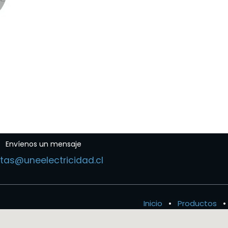
Envíenos un mensaje
tas@uneelectricidad.cl
Inicio
•
Productos
•