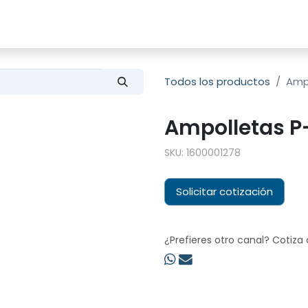
s
Productos
Sobre nosotros
Todos los productos
Amp
Ampolletas P
SKU:
1600001278
Solicitar cotización
¿Prefieres otro canal? Cotiza