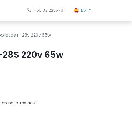
ES
+56 33 2255701
olletas P-28S 220v 65w
-28S 220v 65w
 con nosotros aquí