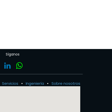
Síganos
Servicios
•
Ingeniería
•
Sobre nosotros