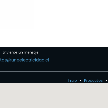
Envíenos un mensaje
tas@uneelectricidad.cl
Inicio
•
Productos
•