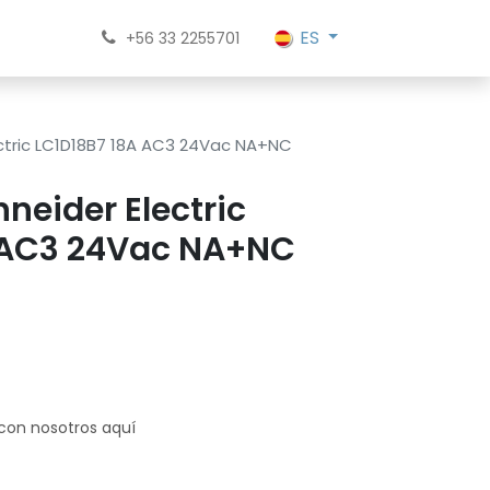
ES
+56 33 2255701
ctric LC1D18B7 18A AC3 24Vac NA+NC
neider Electric
 AC3 24Vac NA+NC
 con nosotros aquí