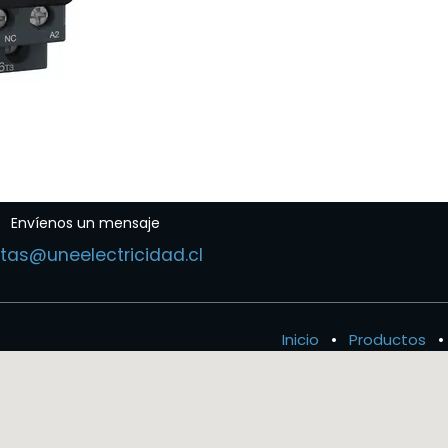
Envíenos un mensaje
tas@uneelectricidad.cl
Inicio
•
Productos
•