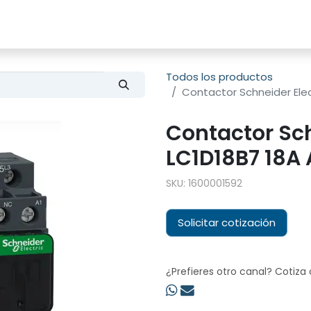
s
Productos
Sobre nosotros
Todos los productos
Contactor Schneider Ele
Contactor Sch
LC1D18B7 18A
SKU:
1600001592
Solicitar cotización
¿Prefieres otro canal? Cotiza